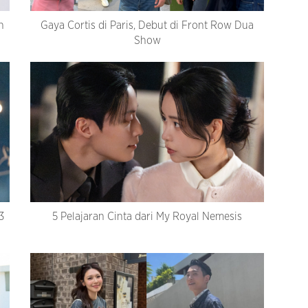
n
Gaya Cortis di Paris, Debut di Front Row Dua
Show
3
5 Pelajaran Cinta dari My Royal Nemesis