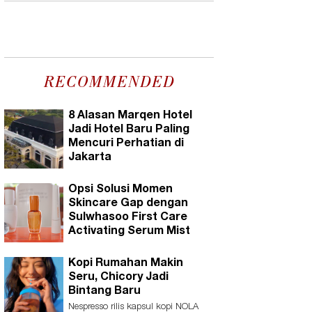
Disney On Ice presents Find Your
Hero.
RECOMMENDED
8 Alasan Marqen Hotel
Jadi Hotel Baru Paling
Mencuri Perhatian di
Jakarta
Opsi Solusi Momen
Skincare Gap dengan
Sulwhasoo First Care
Activating Serum Mist
Kopi Rumahan Makin
Seru, Chicory Jadi
Bintang Baru
Nespresso rilis kapsul kopi NOLA