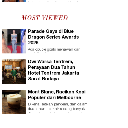
terinspirasi New Orleans-Style Iced
Coffee khas Blue Bottle!
MOST VIEWED
Parade Gaya di Blue
Dragon Series Awards
2026
Ada couple goals menawan dan
selebritas dengan penampilan baru.
Dwi Warsa Tentrem,
Perayaan Dua Tahun
Hotel Tentrem Jakarta
Sarat Budaya
Mont Blanc, Racikan Kopi
Populer dari Melbourne
Dikenal setelah pandemi, dan dalam
dua tahun terakhir sedang banyak
dicari di kota-kota besar Indonesia.