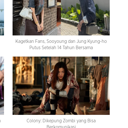
Kagetkan Fans, Sooyoung dan Jung Kyung-ho
Putus Setelah 14 Tahun Bersama
n
Colony: Dikepung Zombi yang Bisa
Berkomunikasi