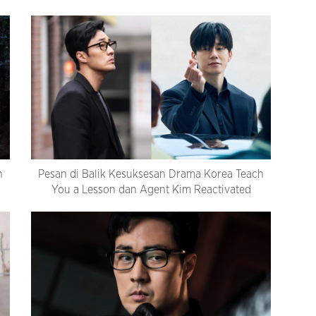
n
Pesan di Balik Kesuksesan Drama Korea Teach
You a Lesson dan Agent Kim Reactivated