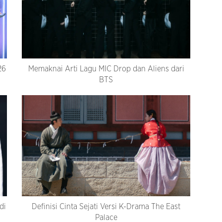
26
Memaknai Arti Lagu MIC Drop dan Aliens dari
BTS
di
Definisi Cinta Sejati Versi K-Drama The East
Palace