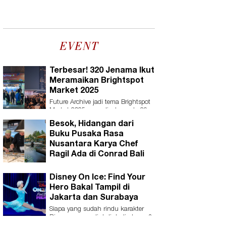
EVENT
Terbesar! 320 Jenama Ikut
Meramaikan Brightspot
Market 2025
Future Archive jadi tema Brightspot
Market 2025 yang digelar pada 29
Mei-1 Juni dan 5-8 Juni 2025.
Besok, Hidangan dari
Buku Pusaka Rasa
Nusantara Karya Chef
Ragil Ada di Conrad Bali
Disney On Ice: Find Your
Hero Bakal Tampil di
Jakarta dan Surabaya
Siapa yang sudah rindu karakter
Disney yang meliuk-liuk di atas es?
Siapkan dirimu untuk kehadiran