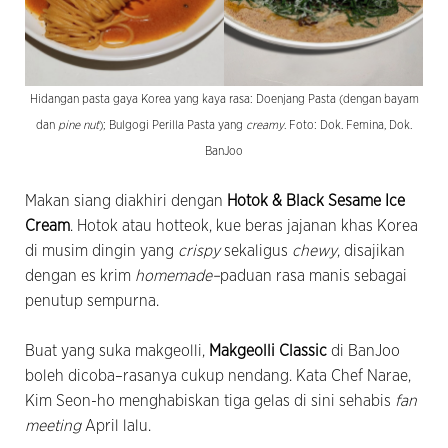
Hidangan pasta gaya Korea yang kaya rasa: Doenjang Pasta (dengan bayam
dan
pine nut
); Bulgogi Perilla Pasta yang
creamy
. Foto: Dok. Femina, Dok.
BanJoo
Makan siang diakhiri dengan
Hotok & Black Sesame Ice
Cream
. Hotok atau hotteok, kue beras jajanan khas Korea
di musim dingin yang
crispy
sekaligus
chewy
, disajikan
dengan es krim
homemade–
paduan rasa manis sebagai
penutup sempurna.
Buat yang suka makgeolli,
Makgeolli Classic
di BanJoo
boleh dicoba–rasanya cukup nendang. Kata Chef Narae,
Kim Seon-ho menghabiskan tiga gelas di sini sehabis
fan
meeting
April lalu.