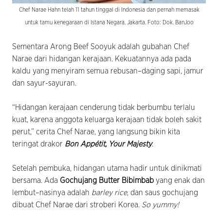
Chef Narae Hahn telah 11 tahun tinggal di Indonesia dan pernah memasak
untuk tamu kenegaraan di Istana Negara, Jakarta. Foto: Dok. BanJoo
Sementara Arong Beef Sooyuk adalah gubahan Chef
Narae dari hidangan kerajaan. Kekuatannya ada pada
kaldu yang menyiram semua rebusan–daging sapi, jamur
dan sayur-sayuran.
“Hidangan kerajaan cenderung tidak berbumbu terlalu
kuat, karena anggota keluarga kerajaan tidak boleh sakit
perut,” cerita Chef Narae, yang langsung bikin kita
teringat drakor
Bon Appétit, Your Majesty
.
Setelah pembuka, hidangan utama hadir untuk dinikmati
bersama. Ada
Gochujang Butter Bibimbab
yang enak dan
lembut–nasinya adalah
barley rice
, dan saus gochujang
dibuat Chef Narae dari stroberi Korea.
So yummy!