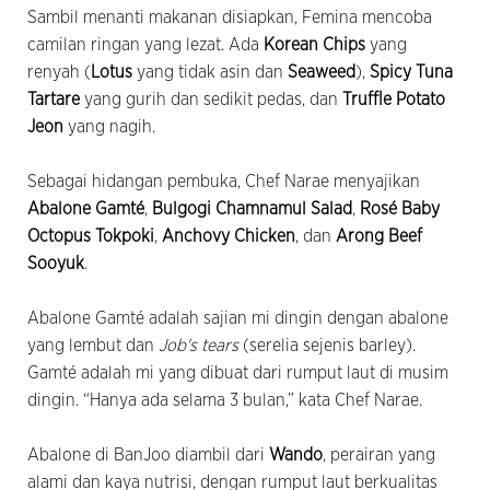
Sambil menanti makanan disiapkan, Femina mencoba
camilan ringan yang lezat. Ada
Korean Chips
yang
renyah (
Lotus
yang tidak asin dan
Seaweed
),
Spicy Tuna
Tartare
yang gurih dan sedikit pedas, dan
Truffle Potato
Jeon
yang nagih.
Sebagai hidangan pembuka, Chef Narae menyajikan
Abalone Gamté
,
Bulgogi Chamnamul Salad
,
Rosé Baby
Octopus Tokpoki
,
Anchovy Chicken
, dan
Arong Beef
Sooyuk
.
Abalone Gamté adalah sajian mi dingin dengan abalone
yang lembut dan
Job's tears
(serelia sejenis barley).
Gamté
adalah mi yang dibuat dari rumput laut di musim
dingin. “Hanya ada selama 3 bulan,” kata Chef Narae.
Abalone di BanJoo diambil dari
Wando
, perairan yang
alami dan kaya nutrisi, dengan rumput laut berkualitas