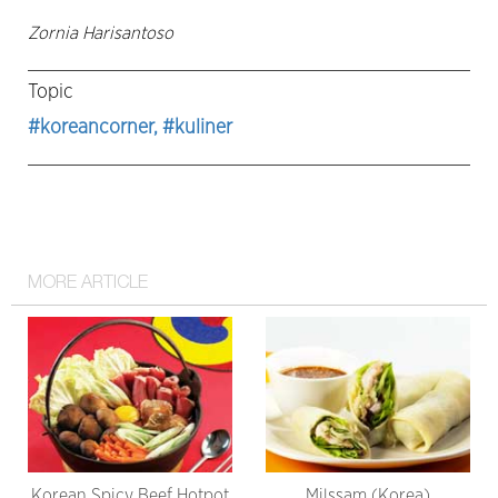
Zornia Harisantoso
Topic
#koreancorner
, #kuliner
MORE ARTICLE
Korean Spicy Beef Hotpot
Milssam (Korea)