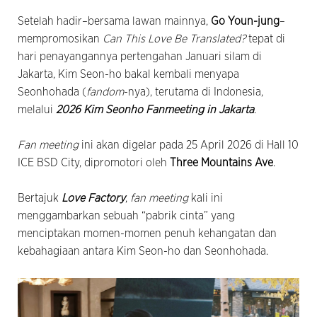
Setelah hadir–bersama lawan mainnya,
Go Youn-jung
–
mempromosikan
Can This Love Be Translated?
tepat di
hari penayangannya pertengahan Januari silam di
Jakarta, Kim Seon-ho bakal kembali menyapa
Seonhohada (
fandom
-nya), terutama di Indonesia,
melalui
2026 Kim Seonho Fanmeeting in Jakarta
.
Fan meeting
ini akan digelar pada 25 April 2026 di Hall 10
ICE BSD City, dipromotori oleh
Three Mountains Ave
.
Bertajuk
Love Factory
,
fan meeting
kali ini
menggambarkan sebuah “pabrik cinta” yang
menciptakan momen-momen penuh kehangatan dan
kebahagiaan antara Kim Seon-ho dan Seonhohada.