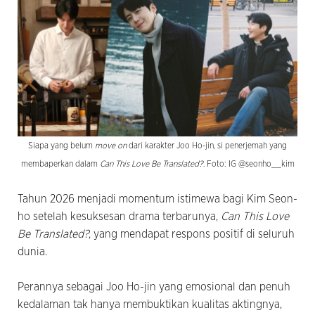
Siapa yang belum
move on
dari karakter Joo Ho-jin, si penerjemah yang
membaperkan dalam
Can This Love Be Translated?
. Foto: IG @seonho__kim
Tahun 2026 menjadi momentum istimewa bagi Kim Seon-
ho setelah kesuksesan drama terbarunya,
Can This Love
Be Translated?
, yang mendapat respons positif di seluruh
dunia.
Perannya sebagai Joo Ho-jin yang emosional dan penuh
kedalaman tak hanya membuktikan kualitas aktingnya,