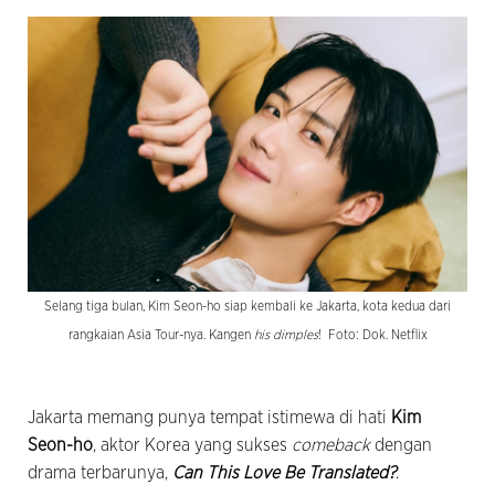
Selang tiga bulan, Kim Seon-ho siap kembali ke Jakarta, kota kedua dari
rangkaian Asia Tour-nya. Kangen
his dimples
! Foto: Dok. Netflix
Jakarta memang punya tempat istimewa di hati
Kim
Seon-ho
, aktor Korea yang sukses
comeback
dengan
drama terbarunya,
Can This Love Be Translated?
.