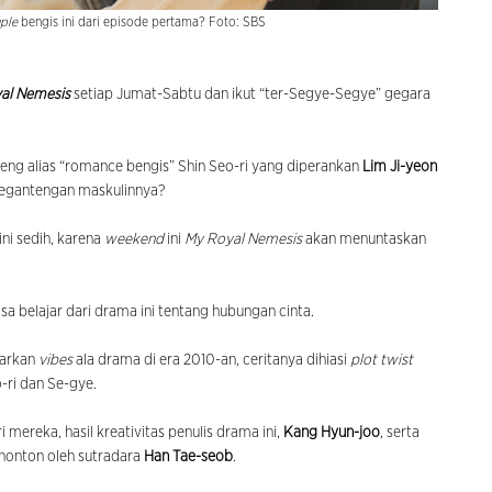
ple
bengis ini dari episode pertama? Foto: SBS
al Nemesis
setiap Jumat-Sabtu dan ikut “ter-Segye-Segye” gegara
ng alias “romance bengis” Shin Seo-ri yang diperankan
Lim Ji-yeon
kegantengan maskulinnya?
ini sedih, karena
weekend
ini
My Royal Nemesis
akan menuntaskan
bisa belajar dari drama ini tentang hubungan cinta.
arkan
vibes
ala drama di era 2010-an, ceritanya dihiasi
plot twist
-ri dan Se-gye.
i mereka, hasil kreativitas penulis drama ini,
Kang Hyun-joo
, serta
enonton oleh sutradara
Han Tae-seob
.