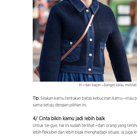
Iri
—
dan baper
—
banget kalau melihat
Tip:
Silakan kamu tentukan batas kebucinan kamu
—
mau p
sama setuju dengan pilihan ini.
4/ Cinta bikin kamu jadi lebih baik
Untuk Se-gye, hal ini sudah terlihat
—
dari orang yang terli
lebih fleksibel dan lebih bijak menghadapi situasi. Ia juga 