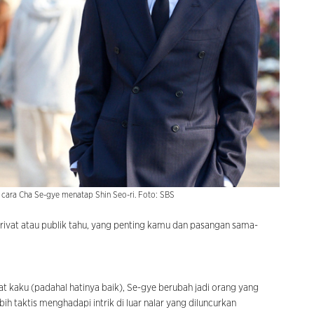
 cara Cha Se-gye menatap Shin Seo-ri. Foto: SBS
rivat atau publik tahu, yang penting kamu dan pasangan sama-
hat kaku (padahal hatinya baik), Se-gye berubah jadi orang yang
lebih taktis menghadapi intrik di luar nalar yang diluncurkan