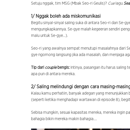
Setuju nggak, tim MSG (Mbak Seo-ri Geulis)?
Cue
lagu
Sea
1/ Nggak boleh ada miskomunikasi
Begitu sinyal-sinyal saling suka di antara Seo-ri dan Se
mengungkapkannya. Se-gye malah kegeeran sendiri pengi
malu untuk Se-gye...).
Seo-ri yang awalnya sempat menutupi masalahnya dari Se
gye ngomong langsung jika ada masalah, dan menjaga ag
Tip dari
couple
bengis:
Intinya, pasangan itu harus salin
apa pun di antara mereka.
2/ Saling melindungi dengan cara masing-masin
Kalau kamu perhatiin, banyak adegan yang menunjukkan b
(seperti ketika menghadapi wartawan di episode 8), begi
Sebisa mungkin, sesuai kapasitas mereka, mereka ingin
bahagia bikin mereka makin bahagia....