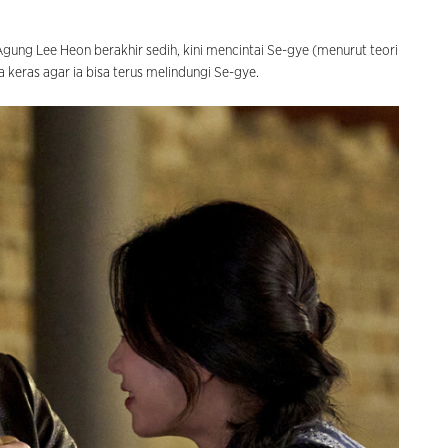
gung Lee Heon berakhir sedih, kini mencintai Se-gye (menurut teori
a keras agar ia bisa terus melindungi Se-gye.