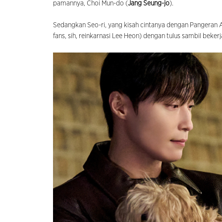
pamannya, Choi Mun-do (
Jang Seung-jo
).
Sedangkan Seo-ri, yang kisah cintanya dengan Pangeran A
fans, sih, reinkarnasi Lee Heon) dengan tulus sambil bekerj