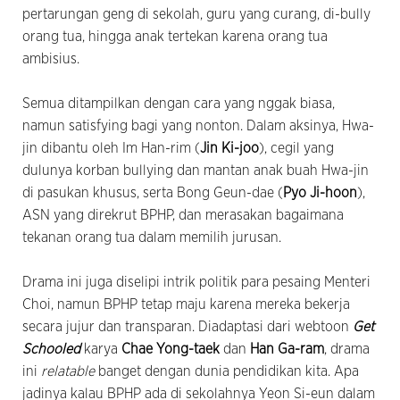
pertarungan geng di sekolah, guru yang curang, di-bully
orang tua, hingga anak tertekan karena orang tua
ambisius.
Semua ditampilkan dengan cara yang nggak biasa,
namun satisfying bagi yang nonton. Dalam aksinya, Hwa-
jin dibantu oleh Im Han-rim (
Jin Ki-joo
), cegil yang
dulunya korban bullying dan mantan anak buah Hwa-jin
di pasukan khusus, serta Bong Geun-dae (
Pyo Ji-hoon
),
ASN yang direkrut BPHP, dan merasakan bagaimana
tekanan orang tua dalam memilih jurusan.
Drama ini juga diselipi intrik politik para pesaing Menteri
Choi, namun BPHP tetap maju karena mereka bekerja
secara jujur dan transparan. Diadaptasi dari webtoon
Get
Schooled
karya
Chae Yong-taek
dan
Han Ga-ram
, drama
ini
relatable
banget dengan dunia pendidikan kita. Apa
jadinya kalau BPHP ada di sekolahnya Yeon Si-eun dalam