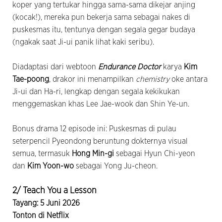
koper yang tertukar hingga sama-sama dikejar anjing
(kocak!), mereka pun bekerja sama sebagai nakes di
puskesmas itu, tentunya dengan segala gegar budaya
(ngakak saat Ji-ui panik lihat kaki seribu).
Diadaptasi dari webtoon
Endurance Doctor
karya
Kim
Tae-poong
, drakor ini menampilkan
chemistry
oke antara
Ji-ui dan Ha-ri, lengkap dengan segala kekikukan
menggemaskan khas Lee Jae-wook dan Shin Ye-un.
Bonus drama 12 episode ini: Puskesmas di pulau
seterpencil Pyeondong beruntung dokternya visual
semua, termasuk
Hong Min-gi
sebagai Hyun Chi-yeon
dan
Kim Yoon-wo
sebagai Yong Ju-cheon.
2/ Teach You a Lesson
Tayang: 5 Juni 2026
Tonton di Netflix