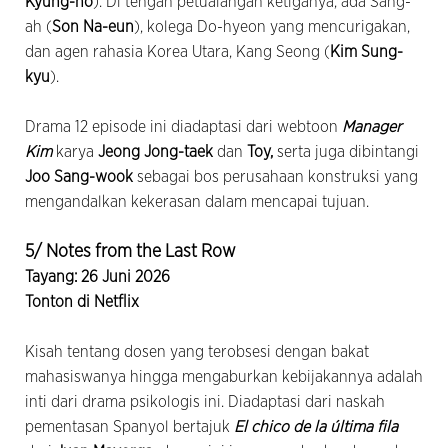
Kyung-ho
). Di tengah petualangan ketiganya, ada Sang-
ah (
Son Na-eun
), kolega Do-hyeon yang mencurigakan,
dan agen rahasia Korea Utara, Kang Seong (
Kim Sung-
kyu
).
Drama 12 episode ini diadaptasi dari webtoon
Manager
Kim
karya
Jeong Jong-taek
dan
Toy,
serta juga dibintangi
Joo Sang-wook
sebagai bos perusahaan konstruksi yang
mengandalkan kekerasan dalam mencapai tujuan.
5/ Notes from the Last Row
Tayang: 26 Juni 2026
Tonton di Netflix
Kisah tentang dosen yang terobsesi dengan bakat
mahasiswanya hingga mengaburkan kebijakannya adalah
inti dari drama psikologis ini. Diadaptasi dari naskah
pementasan Spanyol bertajuk
El chico de la última fila