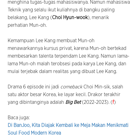
menghina tugas-tugas mahasiswanya. Namun mahasiswa
Teknik yang selalu ikut kuliahnya di bangku paling
belakang, Lee Kang (
Choi Hyun-wook
), menarik
perhatian Mun-oh.
Kemampuan Lee Kang membuat Mun-oh
menawarkannya kursus privat, karena Mun-oh bertekad
membesarkan talenta terpendam Lee Kang. Namun lama-
lama Mun-oh malah terobsesi pada karya Lee Kang, dan
mulai terjebak dalam realitas yang dibuat Lee Kang.
Drama 6 episode ini jadi
comeback
Choi Min-sik, salah
satu aktor besar Korea, ke layar kecil. Drakor terakhir
yang dibintanginya adalah
Big Bet
(2022-2023). (
f
)
Baca juga:
Di BanJoo, Kita Diajak Kembali ke Meja Makan Menikmati
Soul Food Modern Korea