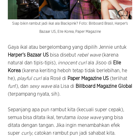
Siap bikin rambut jadi ikal ala Blackpink? Foto: Billboard Brasil, Harper's
Bazaar US, Elle Korea, Paper Magazine
Gaya ikal atau bergelombang yang dipilih Jennie untuk
Harper's Bazaar US
bisa disebut
rebel wave
(karena
natural dan tipis-tipis),
innocent curl
ala Jisoo di
Elle
Korea
(karena keriting heboh tetap tidak berlebihan, he
he),
playful curl
ala Rosé di
Paper Magazine US
(terlihat
fun
!), dan
sexy wave
ala Lisa di
Billboard Magazine Global
(terpampang nyata, sih).
Sepanjang apa pun rambut kita (kecuali super cepak),
semua bisa ditata ikal, terutama
loose wave
yang bisa
ditata dengan tangan. Jika ingin menambahkan efek
super
curly
, catokan rambut pun jadi sahabat kita.