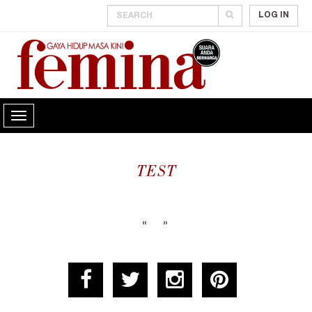
LOG IN
TEST
«
»