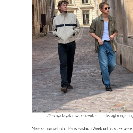
Vibes
-nya kayak cowok-cowok kompleks lagi nongkrong 
Mereka pun debut di Paris Fashion Week untuk
menswear