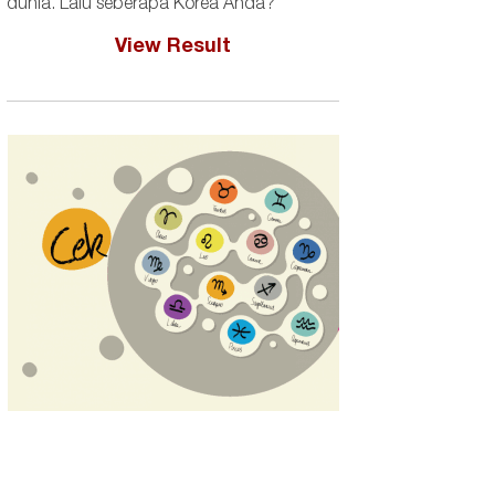
dunia. Lalu seberapa Korea Anda?
View Result
Juhoon, 18, dalam Dior