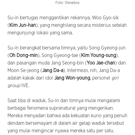
Foto: Showbox
Su-in bertugas menggantikan rekannya, Woo Gyo-sik
(
Kim Jun-han
), yang menghilang secara misterius setelah
mengunjungi lokasi yang sama.
Su-in berangkat bersama timnya, yaitu Song Gyeong-jun
(
Oh Dong-min
), Song Gyeong-tae (
Kim Young-sung
),
dan pasangan muda Jang Seong-bin (
Yoo Jae-chan
) dan
Moon Se-jeong (
Jang Da-a
). Intermezo, nih, Jang Da-a
adalah kakak dari idol
Jang Won-young
, personel
girl
group
IVE.
Saat tiba di waduk, Su-in dan timnya mulai mengalami
berbagai fenomena supranatural yang mengerikan.
Mereka menyadari bahwa ada kekuatan kuno yang penuh
dendam bersemayam di dalam air gelap waduk tersebut
yang mulai mengincar nyawa mereka satu per satu.