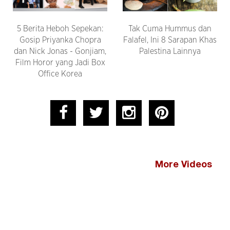
5 Berita Heboh Sepekan:
Tak Cuma Hummus dan
Gosip Priyanka Chopra
Falafel, Ini 8 Sarapan Khas
dan Nick Jonas - Gonjiam,
Palestina Lainnya
Film Horor yang Jadi Box
Office Korea
More Videos