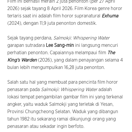
Film ini berhasil meraih 2 juta penonton (per 27 April
2026) sejak tayang 8 April 2026. Film Korea genre horor
terlaris saat ini adalah film horor supranatural
Exhuma
(2024), dengan 11,9 juta penonton domestik.
Sejak tayang perdana,
Salmokji: Whispering Water
garapan sutradara
Lee Sang-min
ini langsung mencuri
perhatian penonton. Capaiannya melampaui film
The
King’s Warden
(2026), yang dalam penayangan selama 4
bulan lebih mengumpulkan 16,28 juta penonton.
Salah satu hal yang membuat para pencinta film horor
penasaran pada
Salmokji: Whispering Water
adalah
lokasi tempat pengambilan gambar film ini yang terkenal
angker, yaitu waduk Salmokji yang terletak di Yesan,
Provinsi Chungcheong Selatan. Waduk yang dibangun
tahun 1982 itu sekarang ramai dikunjungi orang yang
penasaran atau sekadar ingin berfoto.