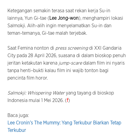
Ketegangan semakin terasa saat rekan kerja Su-in
lainnya, Yun Gi-tae (
Lee Jong-won
), menghampiri lokasi
Salmokji. Alih-alih ingin menyelamatkan Su-in dan
teman-temanya, Gi-tae malah terjebak.
Saat Femina nonton di
press screening
di XXI Gandaria
City pada 28 April 2026, suasana di dalam bioskop penuh
jeritan ketakutan karena
jump-scare
dalam film ini nyaris
tanpa henti–bukti kalau film ini wajib tonton bagi
pencinta film horor.
Salmokji: Whispering Water
yang tayang di bioskop
Indonesia mulai 1 Mei 2026. (
f
)
Baca juga:
Lee Cronin’s The Mummy: Yang Terkubur Biarkan Tetap
Terkubur