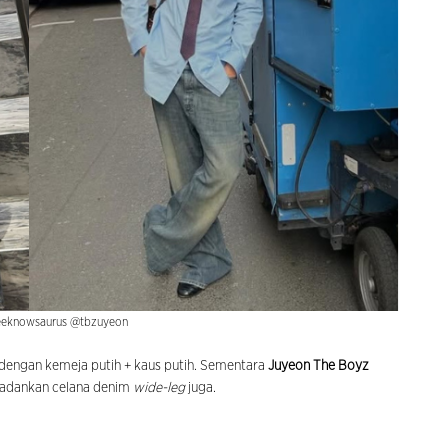
leeknowsaurus @tbzuyeon
engan kemeja putih + kaus putih. Sementara
Juyeon The Boyz
padankan celana denim
wide-leg
juga.