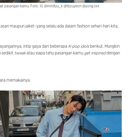
 buat pasangan kamu. Foto: IG @min9yu_k @tbzuyeon @yong.lixx
san maupun jaket–yang selalu ada dalam fashion sehari-hari kita,
ayangannya, intip gaya dari beberapa
K-pop idols
berikut. Mungkin
 sedikit
tweak
atau siapa tahu pasangan kamu
get inspired
dengan
cara memakainya.