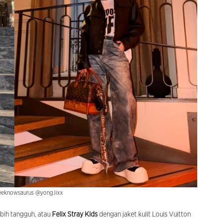
leeknowsaurus @yong.lixx
ebih tangguh, atau
Felix Stray Kids
dengan jaket kulit Louis Vuitton