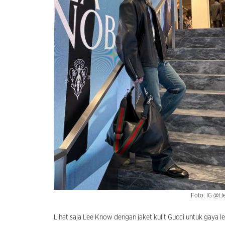
Foto: IG @t.
Lihat saja Lee Know dengan jaket kulit Gucci untuk gaya l