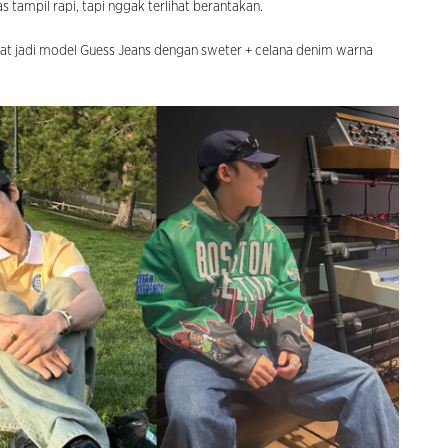
s tampil rapi, tapi nggak terlihat berantakan.
at jadi model Guess Jeans dengan sweter + celana denim warna