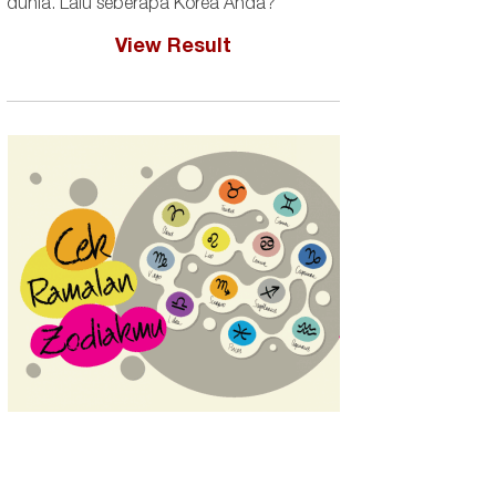
dunia. Lalu seberapa Korea Anda?
View Result