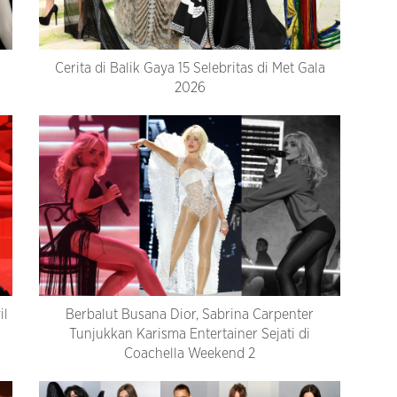
Cerita di Balik Gaya 15 Selebritas di Met Gala
2026
il
Berbalut Busana Dior, Sabrina Carpenter
Tunjukkan Karisma Entertainer Sejati di
Coachella Weekend 2