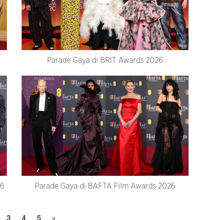
Parade Gaya di BRIT Awards 2026
26
Parade Gaya di BAFTA Film Awards 2026
3
4
5
»