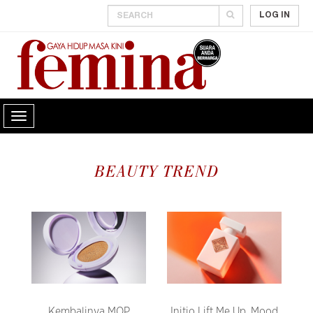
LOG IN
BEAUTY TREND
Kembalinya MOP
Initio Lift Me Up, Mood