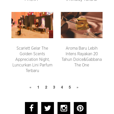
Scarlett Gelar The
Aroma Baru Lebih
Golden Scents
Intens Rayakan 20
Appreciation Night,
Tahun Dolce&Gabbana
Luncurkan Lini Parfum
The One
Terbaru
«
1
2
3
4
5
»