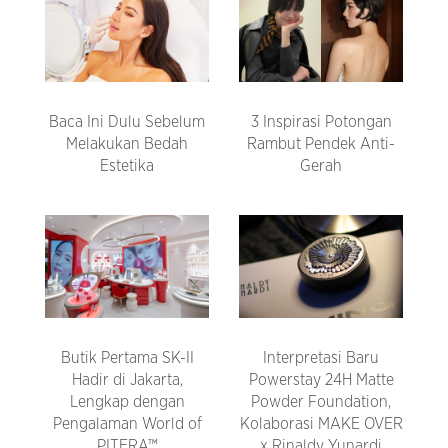
Baca Ini Dulu Sebelum
3 Inspirasi Potongan
Melakukan Bedah
Rambut Pendek Anti-
Estetika
Gerah
Butik Pertama SK-II
Interpretasi Baru
Hadir di Jakarta,
Powerstay 24H Matte
Lengkap dengan
Powder Foundation,
Pengalaman World of
Kolaborasi MAKE OVER
PITERA™
x Rinaldy Yunardi