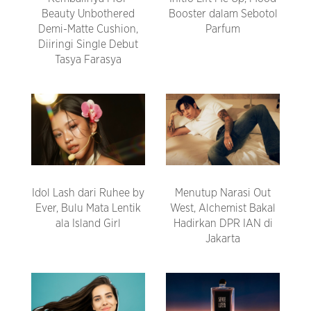
Beauty Unbothered
Booster dalam Sebotol
Demi-Matte Cushion,
Parfum
Diiringi Single Debut
Tasya Farasya
Idol Lash dari Ruhee by
Menutup Narasi Out
Ever, Bulu Mata Lentik
West, Alchemist Bakal
ala Island Girl
Hadirkan DPR IAN di
Jakarta