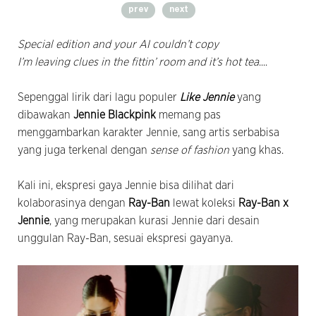
prev
next
Special edition and your AI couldn’t copy
I’m leaving clues in the fittin’ room and it’s hot tea
....
Sepenggal lirik dari lagu populer
Like Jennie
yang
dibawakan
Jennie Blackpink
memang pas
menggambarkan karakter Jennie, sang artis serbabisa
yang juga terkenal dengan
sense of fashion
yang khas.
Kali ini, ekspresi gaya Jennie bisa dilihat dari
kolaborasinya dengan
Ray-Ban
lewat koleksi
Ray-Ban x
Jennie
, yang merupakan kurasi Jennie dari desain
unggulan Ray-Ban, sesuai ekspresi gayanya.