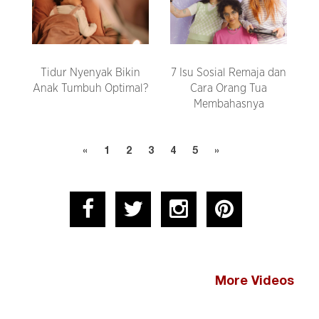
Tidur Nyenyak Bikin
7 Isu Sosial Remaja dan
Anak Tumbuh Optimal?
Cara Orang Tua
Membahasnya
«
1
2
3
4
5
»
More Videos