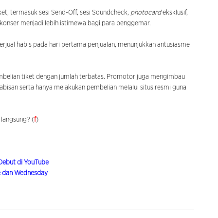
ket, termasuk sesi Send-Off, sesi Soundcheck,
photocard
eksklusif,
onser menjadi lebih istimewa bagi para penggemar.
rjual habis pada hari pertama penjualan, menunjukkan antusiasme
pembelian tiket dengan jumlah terbatas. Promotor juga mengimbau
bisan serta hanya melakukan pembelian melalui situs resmi guna
 langsung? (
f
)
Debut di YouTube
e dan Wednesday