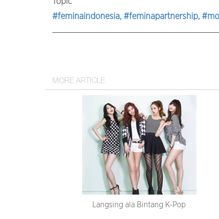
Topic
#feminaindonesia
, #feminapartnership
, #mo
MORE ARTICLE
Langsing ala Bintang K-Pop