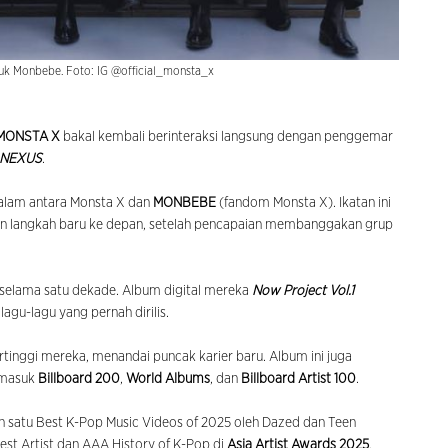
tuk Monbebe. Foto: IG @official_monsta_x
MONSTA X
bakal kembali berinteraksi langsung dengan penggemar
 NEXUS
.
alam antara Monsta X dan
MONBEBE
(fandom Monsta X). Ikatan ini
 dan langkah baru ke depan, setelah pencapaian membanggakan grup
 selama satu dekade. Album digital mereka
Now Project Vol.1
lagu-lagu yang pernah dirilis.
inggi mereka, menandai puncak karier baru. Album ini juga
rmasuk
Billboard 200
,
World Albums
, dan
Billboard Artist 100
.
h satu Best K-Pop Music Videos of 2025 oleh Dazed dan Teen
t Artist dan AAA History of K-Pop di
Asia Artist Awards 2025
,