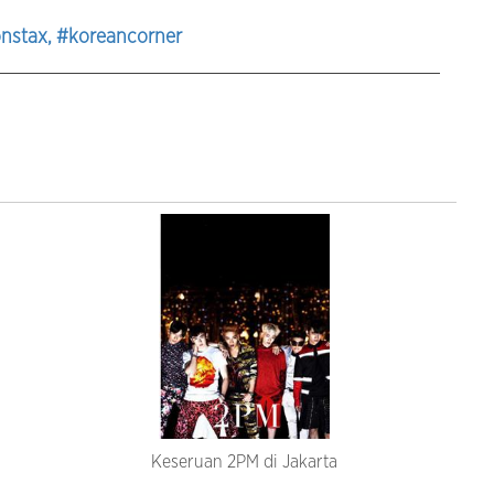
nstax
, #koreancorner
Keseruan 2PM di Jakarta