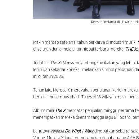
Konser pertama di Jakarta un
Makin mantap setelah 11 tahun berkarya di industri musik,
di seluruh dunia melalui tur global terbaru mereka,
THE X:
Judul tur
The X: Nexus
melambangkan ikatan yang lebih d
lebih dari sekadar koneksi, melainkan simbol persatuan
ini di tahun 2025.
Tahun lalu, Monsta X merayakan perjalanan karier mereka
berhasil menembus chart iTunes di 18 wilayah meski berisi 
Album mini
The X
mencatat penjualan minggu pertama tert
menempatkan mereka di enam tangga lagu Billboard, te
Lagu
pre-release
Do What I Want
dinobatkan sebagai sala
Vogue. Monsta X juga memenangkan penghargaan AAA Bes