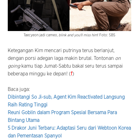
Taecyeon jadi cameo,
blink and you'll miss him
! Foto: SBS
Ketegangan Kim mencari putrinya terus berlanjut,
dengan porsi adegan laga makin brutal. Tontonan
on
going
kamu tiap Jumat-Sabtu bakal seru terus sampai
beberapa minggu ke depan! (
f
)
Baca juga:
Dibintangi So Ji-sub, Agent Kim Reactivated Langsung
Raih Rating Tinggi
Reuni Goblin dalam Program Spesial Bersama Para
Bintang Utama
5 Drakor Juni Terbaru: Adaptasi Seru dari Webtoon Korea
dan Pementasan Spanyol