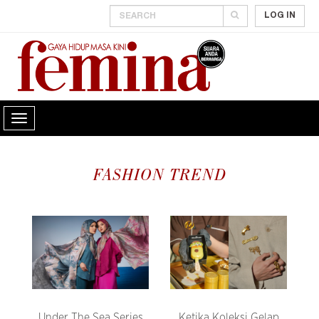
LOG IN
FASHION TREND
Under The Sea Series
Ketika Koleksi Gelap