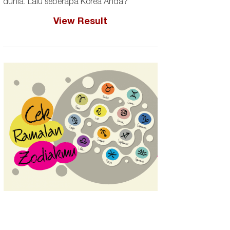
dunia. Lalu seberapa Korea Anda?
View Result