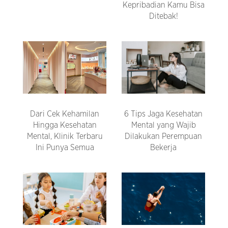
Kepribadian Kamu Bisa
Ditebak!
Dari Cek Kehamilan
6 Tips Jaga Kesehatan
Hingga Kesehatan
Mental yang Wajib
Mental, Klinik Terbaru
Dilakukan Perempuan
Ini Punya Semua
Bekerja