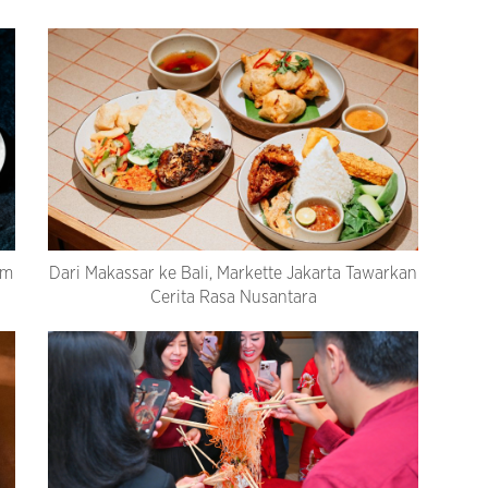
am
Dari Makassar ke Bali, Markette Jakarta Tawarkan
Cerita Rasa Nusantara