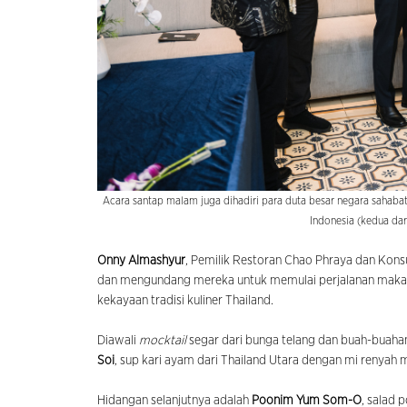
Acara santap malam juga dihadiri para duta besar negara sahabat
Indonesia (kedua dar
Onny Almashyur
, Pemilik Restoran Chao Phraya dan Kon
dan mengundang mereka untuk memulai perjalanan maka
kekayaan tradisi kuliner Thailand.
Diawali
mocktail
segar dari bunga telang dan buah-buah
Soi
, sup kari ayam dari Thailand Utara dengan mi reny
Hidangan selanjutnya adalah
Poonim Yum Som-O
, salad 