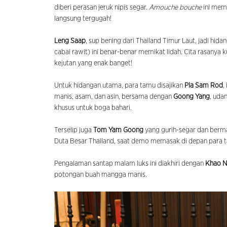
diberi perasan jeruk nipis segar.
Amouche bouche
ini memi
langsung tergugah!
Leng Saap
, sup bening dari Thailand Timur Laut, jadi hid
cabai rawit) ini benar-benar memikat lidah. Cita rasanya
kejutan yang enak banget!
Untuk hidangan utama, para tamu disajikan
Pla Sam Rod
,
manis, asam, dan asin, bersama dengan
Goong Yang
, uda
khusus untuk boga bahari.
Terselip juga
Tom Yam Goong
yang gurih-segar dan berma
Duta Besar Thailand, saat demo memasak di depan para 
Pengalaman santap malam luks ini diakhiri dengan
Khao 
potongan buah mangga manis.