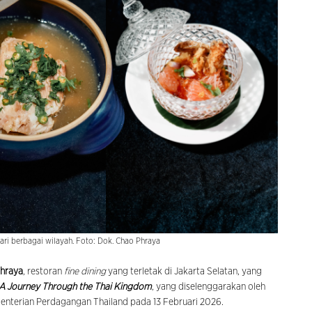
ri berbagai wilayah. Foto: Dok. Chao Phraya
hraya
, restoran
fine dining
yang terletak di Jakarta Selatan, yang
: A Journey Through the Thai Kingdom
, yang diselenggarakan oleh
nterian Perdagangan Thailand pada 13 Februari 2026.