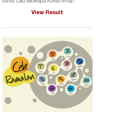
dunia. Lalu seberapa Korea Anda?
View Result
Leng Saap dan Pla Sam R