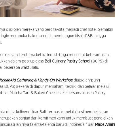
nya diisi oleh mereka yang bercita-cita menjadi chef hotel. Semakin
ingin membuka bakeri sendiri, membangun bisnis F&B, hingga
u.
n relevan, terutama ketika industri juga menuntut keterampilan
unjukkan dalam pop-up class
Bali Culinary Pastry School
(BCPS) di
a, beberapa waktu lalu.
itchenAid Gathering & Hands-On Workshop
diajak langsung
as BCPS: Bekerja di dapur, memahami teknik, dan belajar melalui
membuat Matcha Tart & Baked Cheesecake bersama dosen Pastry
a dunia kuliner di luar Bali, termasuk melalui sesi pembelajaran
ini, merupakan bagian dari komitmen kami untuk membuat pendidikan
spirasi lahirnya talenta-talenta baru di Indonesia,” ujar
Made Ariani