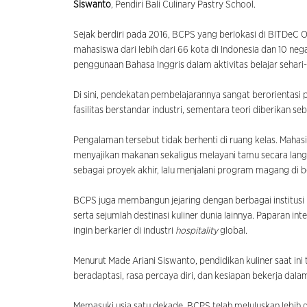
Siswanto
, Pendiri Bali Culinary Pastry School.
Sejak berdiri pada 2016, BCPS yang berlokasi di BITDeC 
mahasiswa dari lebih dari 66 kota di Indonesia dan 10 neg
penggunaan Bahasa Inggris dalam aktivitas belajar sehari-
Di sini, pendekatan pembelajarannya sangat berorientasi 
fasilitas berstandar industri, sementara teori diberikan 
Pengalaman tersebut tidak berhenti di ruang kelas. Maha
menyajikan makanan sekaligus melayani tamu secara lan
sebagai proyek akhir, lalu menjalani program magang di
BCPS juga membangun jejaring dengan berbagai institusi pe
serta sejumlah destinasi kuliner dunia lainnya. Paparan in
ingin berkarier di industri
hospitality
global.
Menurut Made Ariani Siswanto, pendidikan kuliner saat 
beradaptasi, rasa percaya diri, dan kesiapan bekerja dal
Memasuki usia satu dekade, BCPS telah meluluskan lebih d