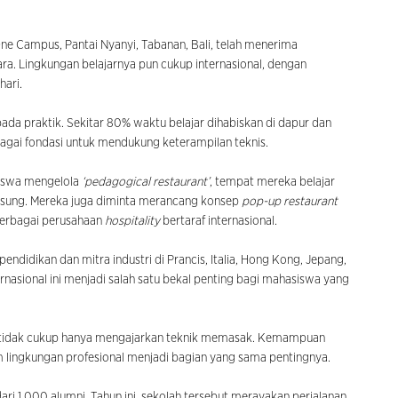
One Campus, Pantai Nyanyi, Tabanan, Bali, telah menerima
ara. Lingkungan belajarnya pun cukup internasional, dengan
hari.
pada praktik. Sekitar 80% waktu belajar dihabiskan di dapur dan
sebagai fondasi untuk mendukung keterampilan teknis.
siswa mengelola
‘pedagogical restaurant’
, tempat mereka belajar
gsung. Mereka juga diminta merancang konsep
pop-up restaurant
 berbagai perusahaan
hospitality
bertaraf internasional.
ndidikan dan mitra industri di Prancis, Italia, Hong Kong, Jepang,
ternasional ini menjadi salah satu bekal penting bagi mahasiswa yang
ini tidak cukup hanya mengajarkan teknik memasak. Kemampuan
am lingkungan profesional menjadi bagian yang sama pentingnya.
ari 1.000 alumni. Tahun ini, sekolah tersebut merayakan perjalanan