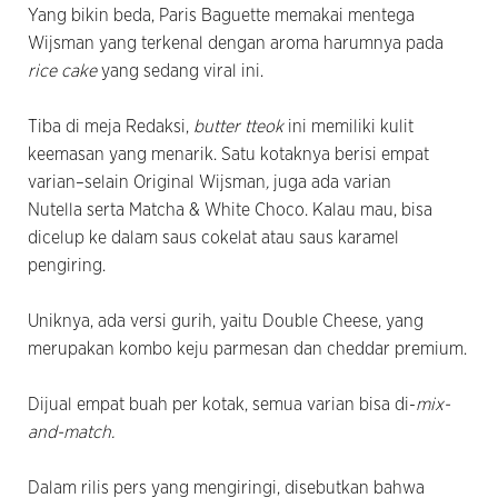
Yang bikin beda, Paris Baguette memakai mentega
Wijsman yang terkenal dengan aroma harumnya pada
rice cake
yang sedang viral ini.
Tiba di meja Redaksi,
butter tteok
ini memiliki kulit
keemasan yang menarik. Satu kotaknya berisi empat
varian–selain Original Wijsman
,
juga ada varian
Nutella serta Matcha & White Choco. Kalau mau, bisa
dicelup ke dalam saus cokelat atau saus karamel
pengiring.
Uniknya, ada versi gurih, yaitu Double Cheese,
yang
merupakan kombo keju parmesan dan cheddar premium.
Dijual empat buah per kotak, semua varian bisa di-
mix-
and-match.
Dalam rilis pers yang mengiringi, disebutkan bahwa