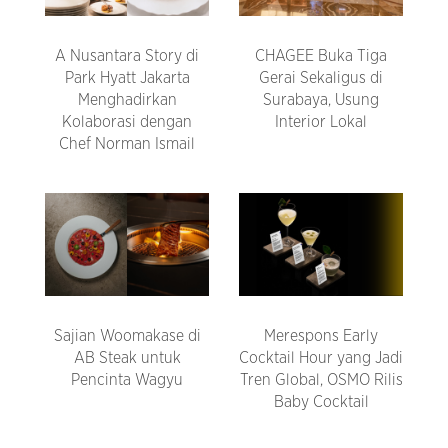
A Nusantara Story di
CHAGEE Buka Tiga
Park Hyatt Jakarta
Gerai Sekaligus di
Menghadirkan
Surabaya, Usung
Kolaborasi dengan
Interior Lokal
Chef Norman Ismail
Sajian Woomakase di
Merespons Early
AB Steak untuk
Cocktail Hour yang Jadi
Pencinta Wagyu
Tren Global, OSMO Rilis
Baby Cocktail