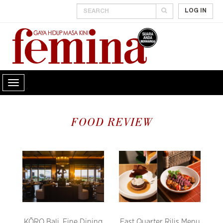
LOG IN
FOOD REVIEW
KŌRO Bali, Fine Dining
East Quarter Rilis Menu