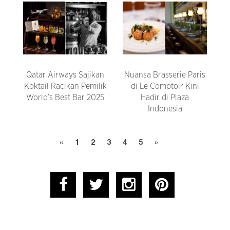
Qatar Airways Sajikan
Nuansa Brasserie Paris
Koktail Racikan Pemilik
di Le Comptoir Kini
World’s Best Bar 2025
Hadir di Plaza
Indonesia
«
1
2
3
4
5
»