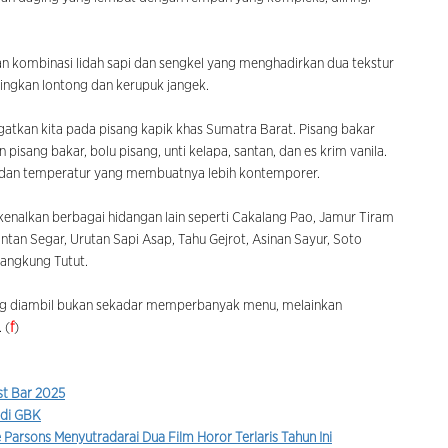
n kombinasi lidah sapi dan sengkel yang menghadirkan dua tekstur
dingkan lontong dan kerupuk jangek.
atkan kita pada pisang kapik khas Sumatra Barat. Pisang bakar
isang bakar, bolu pisang, unti kelapa, santan, dan es krim vanila.
 dan temperatur yang membuatnya lebih kontemporer.
nalkan berbagai hidangan lain seperti Cakalang Pao, Jamur Tiram
an Segar, Urutan Sapi Asap, Tahu Gejrot, Asinan Sayur, Soto
Kangkung Tutut.
g diambil bukan sekadar memperbanyak menu, melainkan
 (
f
)
st Bar 2025
 di GBK
 Parsons Menyutradarai Dua Film Horor Terlaris Tahun Ini