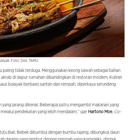
ulayak. Foto: Dok. TAMU
u paling tidak terduga. Menggunakan keong sawah sebagai bahan
 akrab di dapur rumahan dibandingkan di restoran modern. Kuliner
saus bulayak berbasis santan dan rempah, diperkaya serundeng
an yang jarang dikenal. Beberapa justru mengambil makanan yang
 melalui pendekatan yang lebih mendalam,” ujar
Hartono Moe
,
Co-
Betutu Bali. Bebek dibumbui dengan bumbu rajang, dibungkus daun
alah daging yang lembut dengan rempah yang kompleks, diiringi