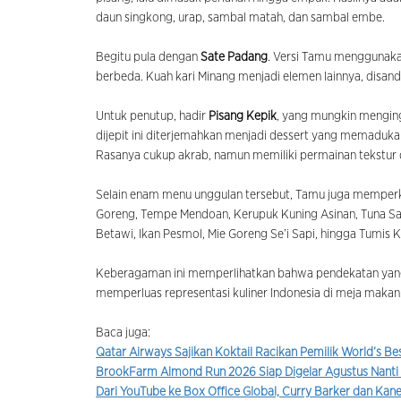
daun singkong, urap, sambal matah, dan sambal embe.
Begitu pula dengan
Sate Padang
. Versi Tamu menggunaka
berbeda. Kuah kari Minang menjadi elemen lainnya, disan
Untuk penutup, hadir
Pisang Kepik
, yang mungkin menging
dijepit ini diterjemahkan menjadi dessert yang memadukan p
Rasanya cukup akrab, namun memiliki permainan tekstur
Selain enam menu unggulan tersebut, Tamu juga memperke
Goreng, Tempe Mendoan, Kerupuk Kuning Asinan, Tuna Sant
Betawi, Ikan Pesmol, Mie Goreng Se’i Sapi, hingga Tumis 
Keberagaman ini memperlihatkan bahwa pendekatan yan
memperluas representasi kuliner Indonesia di meja makan.
Baca juga:
Qatar Airways Sajikan Koktail Racikan Pemilik World’s Be
BrookFarm Almond Run 2026 Siap Digelar Agustus Nanti
Dari YouTube ke Box Office Global, Curry Barker dan Kane