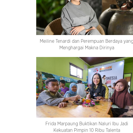
Meiline Tenardi dan Perempuan Berdaya yan
Menghargai Makna Dirinya
Frida Marpaung Buktikan Naluri Ibu Jadi
Kekuatan Pimpin 10 Ribu Talenta