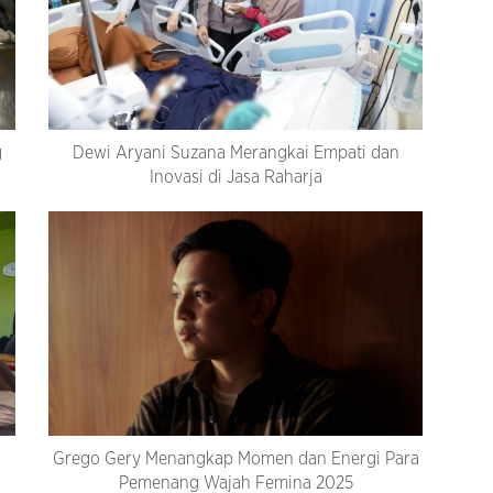
g
Dewi Aryani Suzana Merangkai Empati dan
Inovasi di Jasa Raharja
Grego Gery Menangkap Momen dan Energi Para
Pemenang Wajah Femina 2025