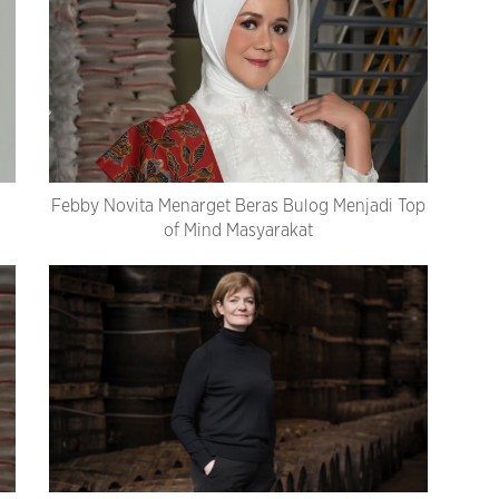
Febby Novita Menarget Beras Bulog Menjadi Top
of Mind Masyarakat