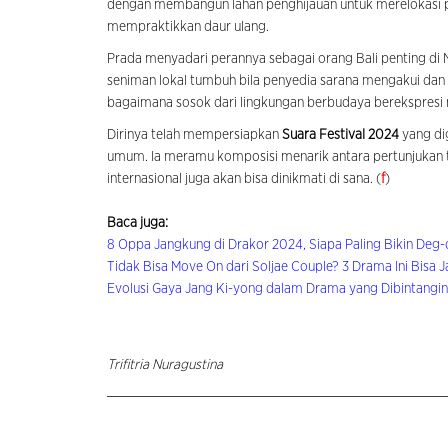
dengan membangun lahan penghijauan untuk merelokasi p
mempraktikkan daur ulang.
Prada menyadari perannya sebagai orang Bali penting di
seniman lokal tumbuh bila penyedia sarana mengakui da
bagaimana sosok dari lingkungan berbudaya berekspresi
Dirinya telah mempersiapkan
Suara Festival 2024
yang dig
umum. Ia meramu komposisi menarik antara pertunjukan tar
internasional juga akan bisa dinikmati di sana. (
f
)
Baca juga:
8 Oppa Jangkung di Drakor 2024, Siapa Paling Bikin Deg
Tidak Bisa Move On dari Soljae Couple? 3 Drama Ini Bisa 
Evolusi Gaya Jang Ki-yong dalam Drama yang Dibintangi
Trifitria Nuragustina