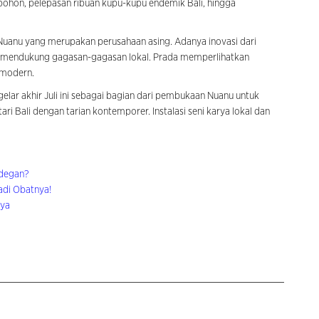
ohon, pelepasan ribuan kupu-kupu endemik Bali, hingga
 Nuanu yang merupakan perusahaan asing. Adanya inovasi dari
n mendukung gagasan-gagasan lokal. Prada memperlihatkan
 modern.
elar akhir Juli ini sebagai bagian dari pembukaan Nuanu untuk
i Bali dengan tarian kontemporer. Instalasi seni karya lokal dan
-degan?
Jadi Obatnya!
nya