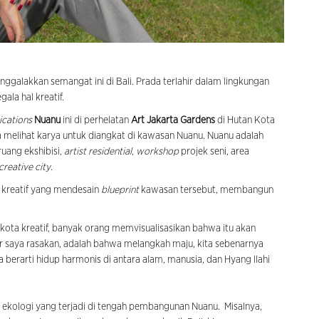
galakkan semangat ini di Bali. Prada terlahir dalam lingkungan
ala hal kreatif.
cations
Nuanu
ini di perhelatan
Art Jakarta Gardens
di Hutan Kota
a melihat karya untuk diangkat di kawasan Nuanu. Nuanu adalah
ruang ekshibisi,
artist residential
,
workshop
projek seni, area
creative city
.
k kreatif yang mendesain
blueprint
kawasan tersebut, membangun
kota kreatif, banyak orang memvisualisasikan bahwa itu akan
ar saya rasakan, adalah bahwa melangkah maju, kita sebenarnya
ana berarti hidup harmonis di antara alam, manusia, dan Hyang Ilahi
ekologi yang terjadi di tengah pembangunan Nuanu. Misalnya,