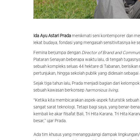
Ida Ayu Astari Prada
menikmati seni kontemporer dan meng
lekat budaya, fondasi yang mengasah sensitivitasnya ke seg
Femina berjumpa dengan
Director of Brand and Communi
Plataran Senayan beberapa waktu lalu, di tengah tugasny
sebuah kompleks seluas 44 hektare di Tabanan, berisikan 
pertunjukan, hingga sekolah publik yang didesain sebagai
Sejak tiga tahun lalu, Prada menjadi bagian dari kelompo
sebuah kawasan berkonsep
harmonious living
.
“Ketika kita membicarakan aspek-aspek futuristik sebuah 
sangat sarat teknologi. Tetapi bagi saya, yang benar-ben
kembali ke akar filsafat Bali, Tri Hita Karana. Tri Hita Kar
besar,” ujar Prada.
Ada tim khusus yang menanggulangi dampak lingkungan/ 