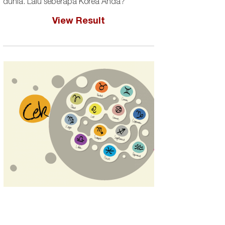
dunia. Lalu seberapa Korea Anda?
View Result