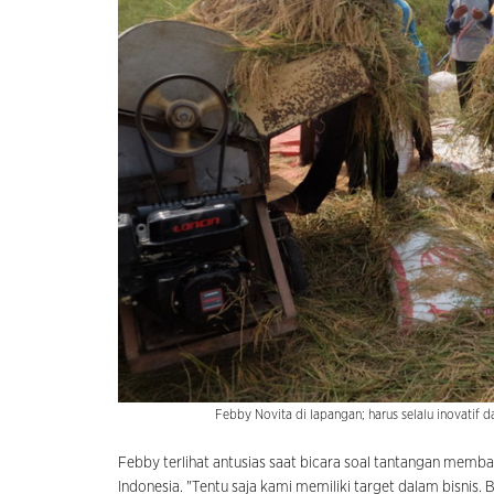
Febby Novita di lapangan; harus selalu inovatif d
Febby terlihat antusias saat bicara soal tantangan mem
Indonesia. "Tentu saja kami memiliki target dalam bisnis. 