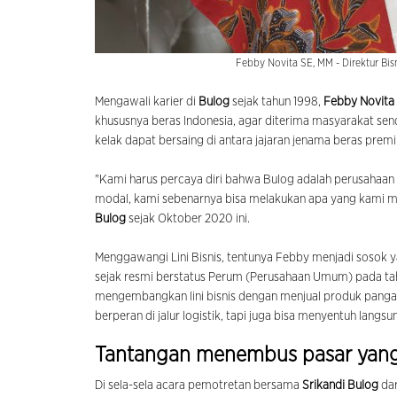
Febby Novita SE, MM - Direktur Bis
Mengawali karier di
Bulog
sejak tahun 1998,
Febby Novita
khususnya beras Indonesia, agar diterima masyarakat sen
kelak dapat bersaing di antara jajaran jenama beras premi
"Kami harus percaya diri bahwa Bulog adalah perusahaan d
modal, kami sebenarnya bisa melakukan apa yang kami m
Bulog
sejak Oktober 2020 ini.
Menggawangi Lini Bisnis, tentunya Febby menjadi sosok ya
sejak resmi berstatus Perum (Perusahaan Umum) pada t
mengembangkan lini bisnis dengan menjual produk pangan
berperan di jalur logistik, tapi juga bisa menyentuh la
Tantangan menembus pasar yang
Di sela-sela acara pemotretan bersama
Srikandi Bulog
dar