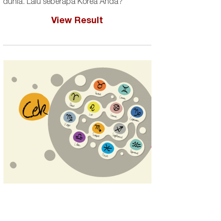
dunia. Lalu seberapa Korea Anda?
View Result