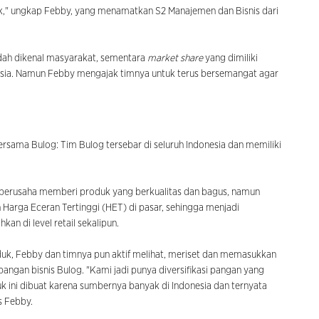
k," ungkap Febby, yang menamatkan S2 Manajemen dan Bisnis dari
dah dikenal masyarakat, sementara
market share
yang dimiliki
onesia. Namun Febby mengajak timnya untuk terus bersemangat agar
sama Bulog: Tim Bulog tersebar di seluruh Indonesia dan memiliki
 berusaha memberi produk yang berkualitas dan bagus, namun
 Harga Eceran Tertinggi (HET) di pasar, sehingga menjadi
n di level retail sekalipun.
oduk, Febby dan timnya pun aktif melihat, meriset dan memasukkan
gan bisnis Bulog. "Kami jadi punya diversifikasi pangan yang
k ini dibuat karena sumbernya banyak di Indonesia dan ternyata
s Febby.