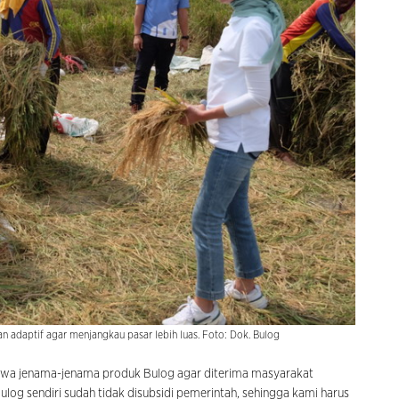
an adaptif agar menjangkau pasar lebih luas. Foto: Dok. Bulog
bawa jenama-jenama produk Bulog agar diterima masyarakat
Bulog sendiri sudah tidak disubsidi pemerintah, sehingga kami harus