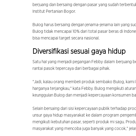
berjuang dan bersaing dengan pasar yang sudah terbentu
Institut Pertanian Bogor.
Bulog harus bersaing dengan jenama-jenama lain yang su
Bulog tidak mencapai 10% dari total pasar beras di Ind
bisa mencapai target secara nasional.
Diversifikasi sesuai gaya hidup
Satu hal yang menjadi pegangan Febby dalam berjuang ber
rantai pasok tepercaya dari berbagai pihak.
"Jadi, kalau orang membeli produk sembako Bulog, kami
harganya terjangkau," kata Febby. Bulog mengikuti aturan
keunggulan Bulog dan menjadi kepercayaan konsumen bahka
Selain bersaing dari sisi kepercayaan publik terhadap pr
unsur gaya hidup masyarakat ke dalam program pengemban
mengikuti kebutuhan pasar, seperti produk mi sagu. Produ
masyarakat yang mencoba juga banyak yang cocok," jela