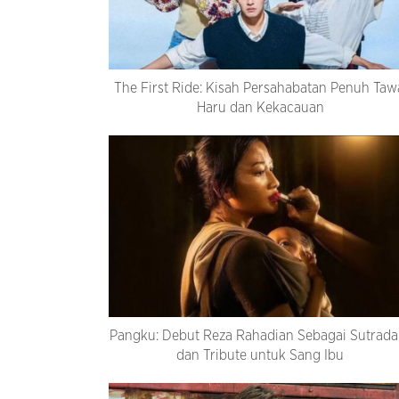
The First Ride: Kisah Persahabatan Penuh Taw
Haru dan Kekacauan
Pangku: Debut Reza Rahadian Sebagai Sutrada
dan Tribute untuk Sang Ibu