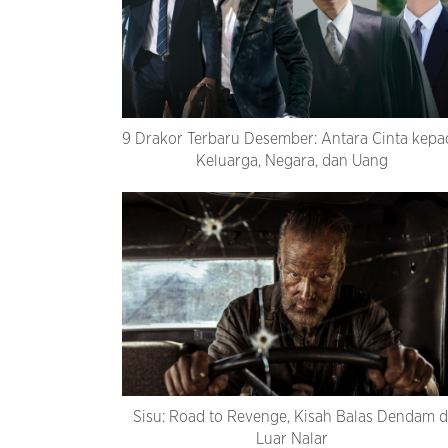
9 Drakor Terbaru Desember: Antara Cinta kepa
Keluarga, Negara, dan Uang
Sisu: Road to Revenge, Kisah Balas Dendam d
Luar Nalar