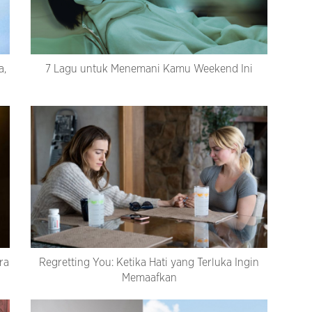
a,
7 Lagu untuk Menemani Kamu Weekend Ini
ra
Regretting You: Ketika Hati yang Terluka Ingin
Memaafkan