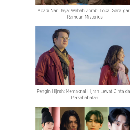
Abadi Nan Jaya: Wabah Zombi Lokal Gara-gar
Ramuan Misterius
Pengin Hijrah: Memaknai Hijrah Lewat Cinta d
Persahabatan