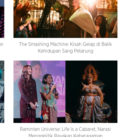
an
The Smashing Machine: Kisah Gelap di Balik
Kehidupan Sang Petarung
Raminten Universe: Life Is a Cabaret, Narasi
Menggelitik Rayakan Keberagaman