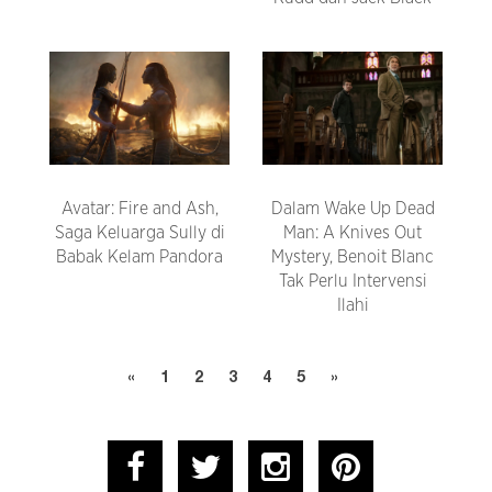
Avatar: Fire and Ash,
Dalam Wake Up Dead
Saga Keluarga Sully di
Man: A Knives Out
Babak Kelam Pandora
Mystery, Benoit Blanc
Tak Perlu Intervensi
Ilahi
«
1
2
3
4
5
»