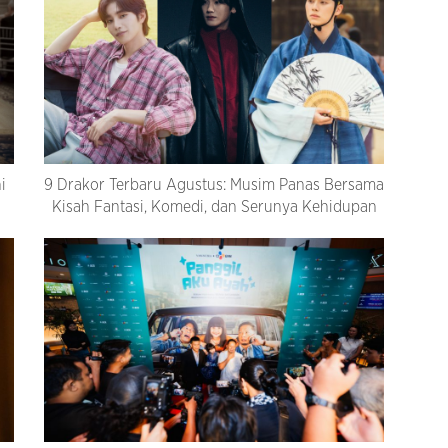
i
9 Drakor Terbaru Agustus: Musim Panas Bersama
Kisah Fantasi, Komedi, dan Serunya Kehidupan