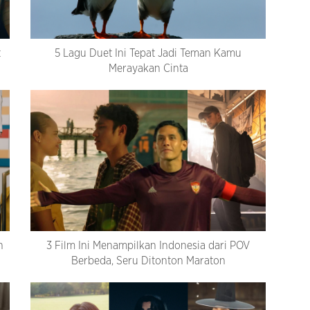
t
5 Lagu Duet Ini Tepat Jadi Teman Kamu
Merayakan Cinta
n
3 Film Ini Menampilkan Indonesia dari POV
Berbeda, Seru Ditonton Maraton