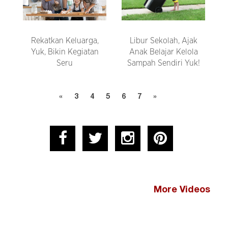
Rekatkan Keluarga,
Libur Sekolah, Ajak
Yuk, Bikin Kegiatan
Anak Belajar Kelola
Seru
Sampah Sendiri Yuk!
«
3
4
5
6
7
»
More Videos