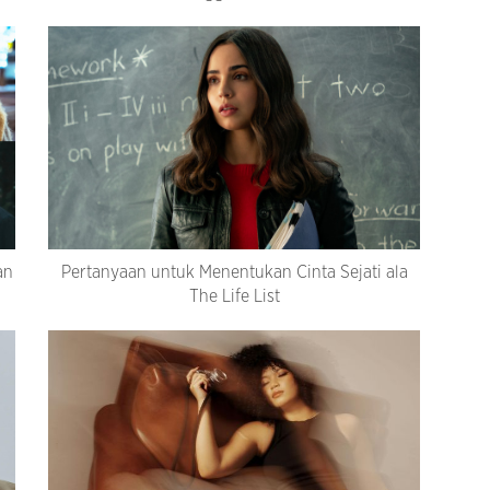
an
Pertanyaan untuk Menentukan Cinta Sejati ala
The Life List