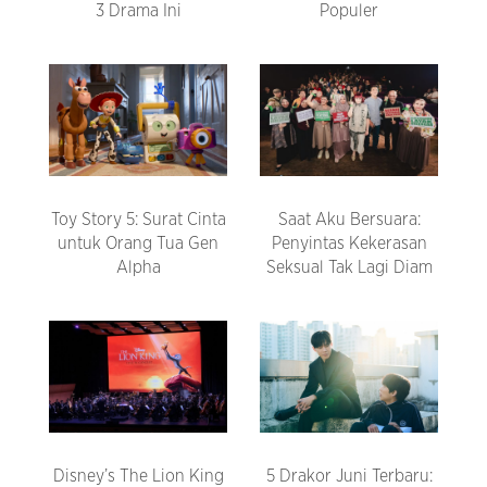
3 Drama Ini
Populer
Toy Story 5: Surat Cinta
Saat Aku Bersuara:
untuk Orang Tua Gen
Penyintas Kekerasan
Alpha
Seksual Tak Lagi Diam
Disney’s The Lion King
5 Drakor Juni Terbaru: