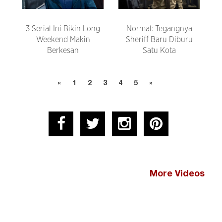
3 Serial Ini Bikin Long
Normal: Tegangnya
Weekend Makin
Sheriff Baru Diburu
Berkesan
Satu Kota
«
1
2
3
4
5
»
More Videos