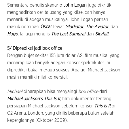
Sementara penulis skenario
John Logan
juga dikritik
menghadirkan cerita usang yang klise, dan hanya
menarik di adegan musikalnya. John Logan pernah
masuk nominasi
Oscar
lewat
Gladiator
,
The Aviator
, dan
Hugo
. Ia juga menulis
The Last Samurai
dan
Skyfall
.
5/ Diprediksi jadi box office
Dengan bujet sekitar 155 juta dolar AS, film musikal yang
menampilkan banyak adegan konser spektakuler ini
diprediksi bakal meraup sukses. Apalagi Michael Jackson
masih memiliki nilai komersial.
Michael
diharapkan bisa menyaingi
box office
dari
Michael Jackson’s This Is It
, film dokumenter tentang
persiapan Michael Jackson sebelum konser
This Is It
di
O2 Arena, London, yang dirilis beberapa bulan setelah
kepergiannya (Oktober 2009).