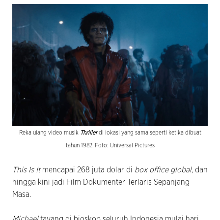
Reka ulang video musik
Thriller
di lokasi yang sama seperti ketika dibuat
tahun 1982. Foto: Universal Pictures
This Is It
mencapai 268 juta dolar di
box office global
, dan
hingga kini jadi Film Dokumenter Terlaris Sepanjang
Masa.
Michael
tayang di bioskop seluruh Indonesia mulai hari