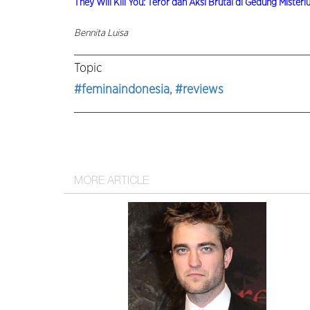
They Will Kill You: Teror dan Aksi Brutal di Gedung Misteri
Bennita Luisa
Topic
#feminaindonesia
, #reviews
MORE ARTICLE