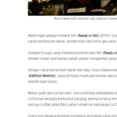
Reuni kakak-adik sebentar saja, sebelum kedua
Masih ingat adegan terakhir film
Ready or Not
(2019)? Gra
tubuh berlumuran darah, setelah lolos dari teror gila yan
Adegan itu juga yang menjadi pembuka dari film
Ready or
setelah malam permainan petak-umpet mengerikan yang 
Dengan tubuh bersimbah darah dan luka, Grace dibawa ke r
(
Kathryn Newton
), yang ternyata masih jadi kontak dar
setelah tujuh tahun.
Belum pulih dari rumah sakit, Grace kembali dihadapkan 
Le Domas ternyata berbuntut panjang, karena ia harus b
pemuja Le Bail (alias iblis) yang mengincar kekuasaan Le
Grace pun dipaksa kembali menjalani permainan yang semak