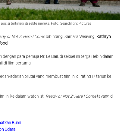
sisi tertinggi di sekte mereka. Foto: Searchlight Pictures
dy or Not 2: Here I Come
dibintangi Samara Weaving,
Kathryn
Wood
.
dengan para pemuja Mr. Le Bail, di sekuel ini tergali lebih dalam
li di film pertama.
egan-adegan brutal yang membuat film ini di rating 17 tahun ke
m ini ke dalam watchlist.
Ready or Not 2: Here I Come
tayang di
amatkan Bumi
lon Udara