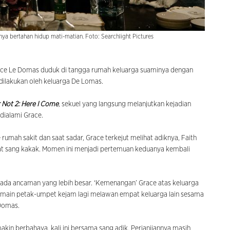
nya bertahan hidup mati-matian. Foto: Searchlight Pictures
ce Le Domas duduk di tangga rumah keluarga suaminya dengan
g dilakukan oleh keluarga De Lomas.
 Not 2: Here I Come
, sekuel
yang langsung melanjutkan kejadian
dialami Grace.
umah sakit dan saat sadar, Grace terkejut melihat adiknya, Faith
urat sang kakak. Momen ini menjadi pertemuan keduanya kembali
pada ancaman yang lebih besar. ‘Kemenangan’ Grace atas keluarga
ermain petak-umpet kejam lagi melawan empat keluarga lain sesama
 Domas.
in berbahaya, kali ini bersama sang adik. Perjanjiannya masih