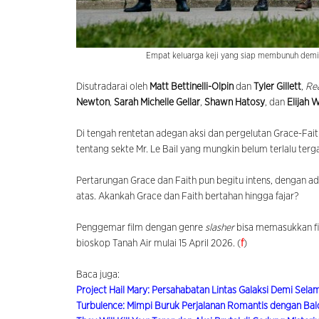
Empat keluarga keji yang siap membunuh demi po
Disutradarai oleh
Matt Bettinelli-Olpin
dan
Tyler Gillett
,
Rea
Newton
,
Sarah Michelle Gellar
,
Shawn Hatosy
, dan
Elijah 
Di tengah rentetan adegan aksi dan pergelutan Grace-Faith 
tentang sekte Mr. Le Bail yang mungkin belum terlalu terga
Pertarungan Grace dan Faith pun begitu intens, dengan ad
atas. Akankah Grace dan Faith bertahan hingga fajar?
Penggemar film dengan genre
slasher
bisa memasukkan fil
bioskop Tanah Air mulai 15 April 2026. (
f
)
Baca juga:
Project Hail Mary: Persahabatan Lintas Galaksi Demi Sel
Turbulence: Mimpi Buruk Perjalanan Romantis dengan Ba