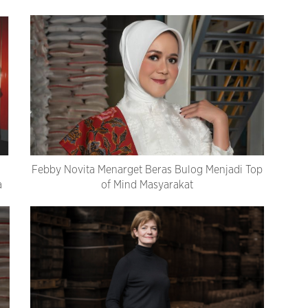
Febby Novita Menarget Beras Bulog Menjadi Top
a
of Mind Masyarakat