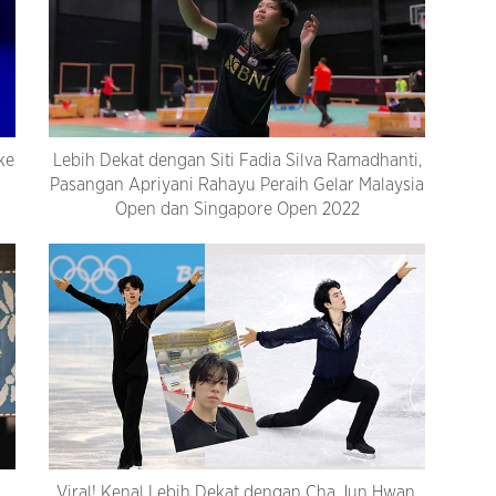
ke
Lebih Dekat dengan Siti Fadia Silva Ramadhanti,
Pasangan Apriyani Rahayu Peraih Gelar Malaysia
Open dan Singapore Open 2022
Viral! Kenal Lebih Dekat dengan Cha Jun Hwan,