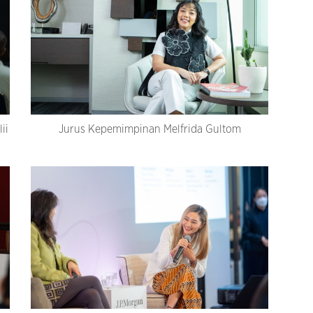
ii
Jurus Kepemimpinan Melfrida Gultom