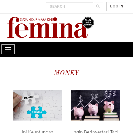
LOG IN
MONEY
Ini Keuntungan
Ingin Berinvestasi Tapi