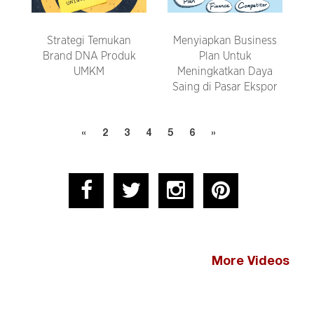
Strategi Temukan
Menyiapkan Business
Brand DNA Produk
Plan Untuk
UMKM
Meningkatkan Daya
Saing di Pasar Ekspor
«
2
3
4
5
6
»
More Videos