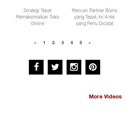
Strategi Tepat
Mencari Partner Bisnis
Memaksimalkan Toko
yang Tepat, Ini 4 Hal
Online
yang Perlu Dicatat
«
1
2
3
4
5
»
More Videos