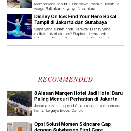
Memperkenalkan buku istimewa, menunjukkan ke
warga Bali akan kayanya Nusantara.
Disney On Ice: Find Your Hero Bakal
Tampil di Jakarta dan Surabaya
Siapa yang sudah rindu karakter Disney yang
meliuk-liuk di atas es? Siapkan dirimu untuk
kehadiran Disney On Ice presents Find Your Hero.
RECOMMENDED
8 Alasan Marqen Hotel Jadi Hotel Baru
Paling Mencuri Perhatian di Jakarta
Jenama lokal dengan château sebagai ballroom dan
kamar bergaya Eropa. Cantik!
Opsi Solusi Momen Skincare Gap
dengan Sulwhasoo First Care