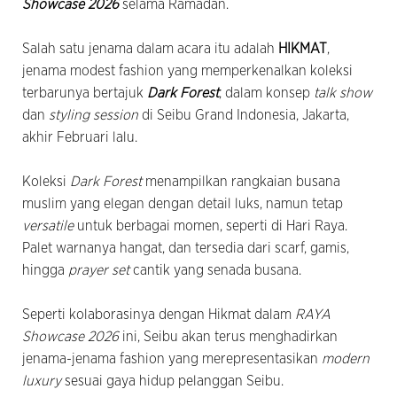
Showcase 2026
selama Ramadan.
Salah satu jenama dalam acara itu adalah
HIKMAT
,
jenama modest fashion yang memperkenalkan koleksi
terbarunya bertajuk
Dark Forest
, dalam konsep
talk show
dan
styling session
di Seibu Grand Indonesia, Jakarta,
akhir Februari lalu.
Koleksi
Dark Forest
menampilkan rangkaian busana
muslim yang elegan dengan detail luks, namun tetap
versatile
untuk berbagai momen, seperti di Hari Raya.
Palet warnanya hangat, dan tersedia dari scarf, gamis,
hingga
prayer set
cantik yang senada busana.
Seperti kolaborasinya dengan Hikmat dalam
RAYA
Showcase 2026
ini, Seibu akan terus menghadirkan
jenama-jenama fashion yang merepresentasikan
modern
luxury
sesuai gaya hidup pelanggan Seibu.