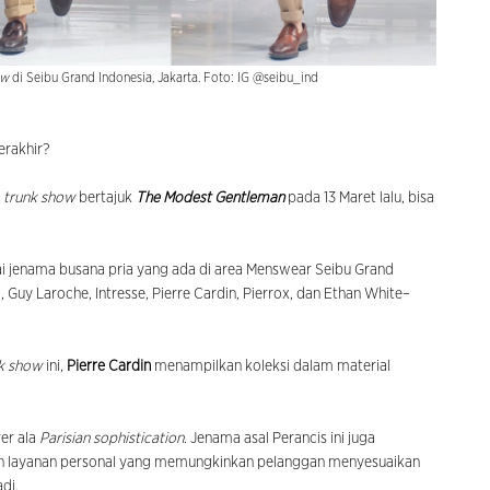
ow
di Seibu Grand Indonesia, Jakarta. Foto: IG @seibu_ind
terakhir?
m
trunk show
bertajuk
The Modest Gentleman
pada 13 Maret lalu, bisa
i jenama busana pria yang ada di area Menswear Seibu Grand
 Guy Laroche, Intresse, Pierre Cardin, Pierrox, dan Ethan White–
k show
ini,
Pierre Cardin
menampilkan koleksi dalam material
er ala
Parisian sophistication
. Jenama asal Perancis ini juga
ah layanan personal yang memungkinkan pelanggan menyesuaikan
di.