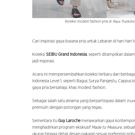
Koleksi modest fashion pria di
Raya Trunksh
Cari inspirasi gaya busana pria untuk Lebaran di hari-hari 
Koleksi
SEIBU Grand Indonesia
, seperti ditampilkan dala
jadi inspirasi.
Acara ini mempersembahkan koleksi terbaru dari berbaga
Indonesia Level 1, seperti Bagus Surya Pangestu, Cappucio,
gaya pria bersahaja, khas modest fashion.
Sebagai salah satu jenama yang berpartisipasi dalam
trun
premium dengan potongan yang tegas.
Sementara itu
Guy Laroche
menawarkan gaya kontempor
menghadirkan program eksklusif
Made to Measure
, sebu
ukuran hingga detail desain pakaian sesuai preferensi priba