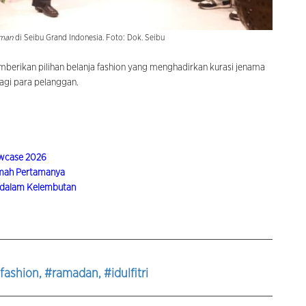
eman
di Seibu Grand Indonesia. Foto: Dok. Seibu
mberikan pilihan belanja fashion yang menghadirkan kurasi jenama
bagi para pelanggan.
owcase 2026
umah Pertamanya
n dalam Kelembutan
afashion
, #ramadan
, #idulfitri