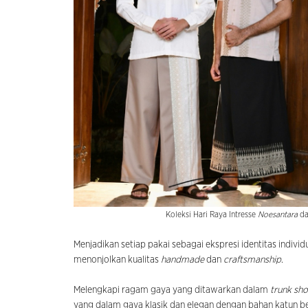
Koleksi Hari Raya Intresse
Noesantara
da
Menjadikan setiap pakai sebagai ekspresi identitas individ
menonjolkan kualitas
handmade
dan
craftsmanship
.
Melengkapi ragam gaya yang ditawarkan dalam
trunk sh
yang dalam gaya klasik dan elegan dengan bahan katun ber