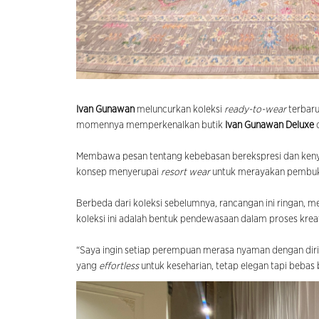
Ivan Gunawan
meluncurkan koleksi
ready-to-wear
terbaru
momennya memperkenalkan butik
Ivan Gunawan Deluxe
d
Membawa pesan tentang kebebasan berekspresi dan keny
konsep menyerupai
resort wear
untuk merayakan pembuka
Berbeda dari koleksi sebelumnya, rancangan ini ringan, me
koleksi ini adalah bentuk pendewasaan dalam proses kreat
“Saya ingin setiap perempuan merasa nyaman dengan dirin
yang
effortless
untuk keseharian, tetap elegan tapi bebas 