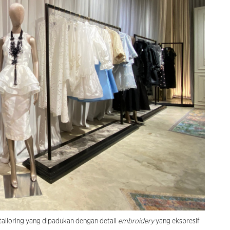
ailoring yang dipadukan dengan detail
embroidery
yang ekspresif