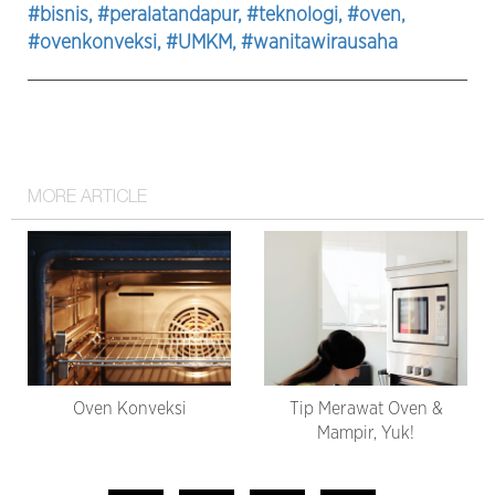
#bisnis
, #peralatandapur
, #teknologi
, #oven
,
#ovenkonveksi
, #UMKM
, #wanitawirausaha
MORE ARTICLE
Oven Konveksi
Tip Merawat Oven &
Mampir, Yuk!