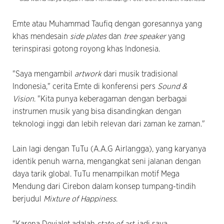
Emte atau Muhammad Taufiq dengan goresannya yang
khas mendesain
side plates
dan
tree speaker
yang
terinspirasi gotong royong khas Indonesia.
"Saya mengambil
artwork
dari musik tradisional
Indonesia," cerita Emte di konferensi pers
Sound &
Vision
. "Kita punya keberagaman dengan berbagai
instrumen musik yang bisa disandingkan dengan
teknologi inggi dan lebih relevan dari zaman ke zaman."
Lain lagi dengan TuTu (A.A.G Airlangga), yang karyanya
identik penuh warna, mengangkat seni jalanan dengan
daya tarik global. TuTu menampilkan motif Mega
Mendung dari Cirebon dalam konsep tumpang-tindih
berjudul
Mixture of Happiness
.
"Karena Devialet adalah
state of art
, jadi saya