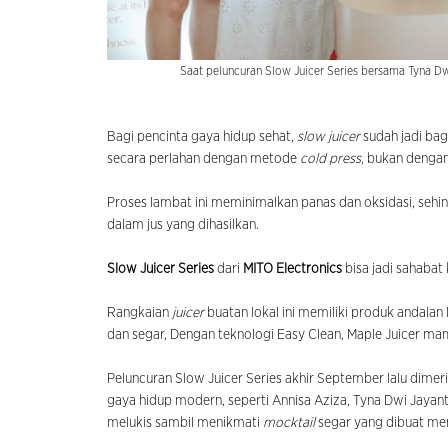
Saat peluncuran Slow Juicer Series bersama Tyna Dwi
Bagi pencinta gaya hidup sehat,
slow juicer
sudah jadi bag
secara perlahan dengan metode
cold press
, bukan dengan
Proses lambat ini meminimalkan panas dan oksidasi, sehingg
dalam jus yang dihasilkan.
Slow Juicer Series
dari
MITO Electronics
bisa jadi sahaba
Rangkaian
juicer
buatan lokal ini memiliki produk andal
dan segar, Dengan teknologi Easy Clean, Maple Juicer ma
Peluncuran Slow Juicer Series akhir September lalu dimeri
gaya hidup modern, seperti Annisa Aziza, Tyna Dwi Jayan
melukis sambil menikmati
mocktail
segar yang dibuat me