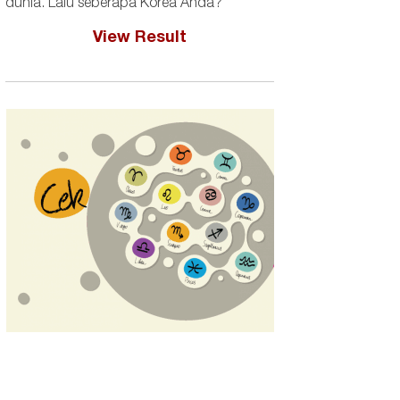
dunia. Lalu seberapa Korea Anda?
View Result