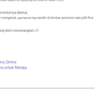
komentarnya diketuk.
an mengetuk
username
-nya sendiri di lembar penonton dan pilih fitur
ang lebih menyenangkan.
(f)
nis Online
ine untuk Remaja