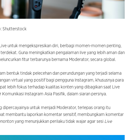
: Shutterstock
 Live untuk mengekspresikan diri, berbagi momen-momen penting,
g terdekat. Guna meningkatkan pengalaman live yang lebih aman dan
eluncurkan fitur terbarunya bernama Moderator, secara global.
am bentuk tindak pelecehan dan perundungan yang terjadi selama
angan virtual yang positif bagi pengguna Instagram, khususnya para
pat lebih fokus terhadap kualitas konten yang dibagikan saat Live
r Komunikasi Instagram Asia Pasifik, dalam siaran persnya.
ng dipercayainya untuk menjadi Moderator, terlepas orang itu
dapat membantu laporkan komentar sensitif, membungkam komentar
onton yang menunjukkan perilaku tidak wajar agar sesi
Live