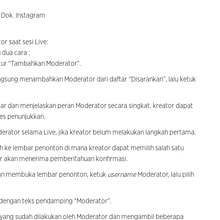
 Dok. Instagram
r saat sesi Live:
dua cara :
itur “Tambahkan Moderator”.
angsung menambahkan Moderator dari daftar “Disarankan”, lalu ketuk
ayar dan menjelaskan peran Moderator secara singkat. kreator dapat
es penunjukkan.
rator selama Live, jika kreator belum melakukan langkah pertama.
lih ke lembar penonton di mana kreator dapat memilih salah satu
r akan menerima pemberitahuan konfirmasi.
gan membuka lembar penonton, ketuk
username
Moderator, lalu pilih
s dengan teks pendamping “Moderator”.
an yang sudah dilakukan oleh Moderator dan mengambil beberapa