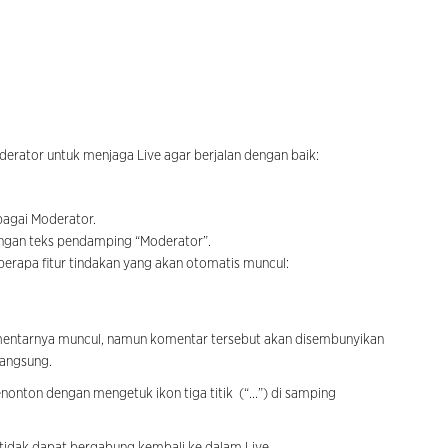
erator untuk menjaga Live agar berjalan dengan baik:
ebagai Moderator.
engan teks pendamping “Moderator”.
erapa fitur tindakan yang akan otomatis muncul:
mentarnya muncul, namun komentar tersebut akan disembunyikan
Langsung.
nonton dengan mengetuk ikon tiga titik
(“...”)
di samping
 tidak dapat bergabung kembali ke dalam Live.