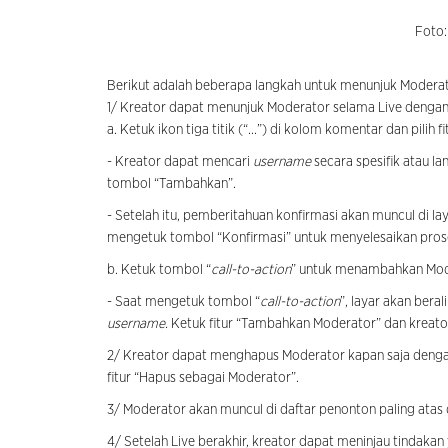
Foto:
Berikut adalah beberapa langkah untuk menunjuk Moderato
1/ Kreator dapat menunjuk Moderator selama Live dengan 
a. Ketuk ikon tiga titik
(“...”)
di kolom komentar dan pilih f
- Kreator dapat mencari
username
secara spesifik atau l
tombol “Tambahkan”.
- Setelah itu, pemberitahuan konfirmasi akan muncul di l
mengetuk tombol “Konfirmasi” untuk menyelesaikan pros
b. Ketuk tombol “
call-to-action
” untuk menambahkan Mode
- Saat mengetuk tombol “
call-to-action
”, layar akan bera
username.
Ketuk fitur “Tambahkan Moderator” dan kreato
2/ Kreator dapat menghapus Moderator kapan saja den
fitur “Hapus sebagai Moderator”.
3/ Moderator akan muncul di daftar penonton paling ata
4/ Setelah Live berakhir, kreator dapat meninjau tindak