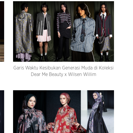
Garis Waktu Kesibukan Generasi Muda di Koleksi
r
Dear Me Beauty x Wilsen Willim