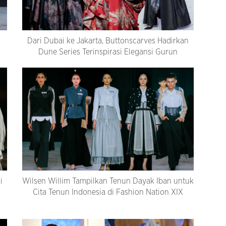
Dari Dubai ke Jakarta, Buttonscarves Hadirkan
Dune Series Terinspirasi Elegansi Gurun
i
Wilsen Willim Tampilkan Tenun Dayak Iban untuk
Cita Tenun Indonesia di Fashion Nation XIX