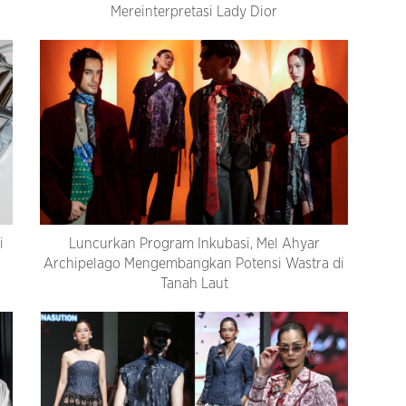
Mereinterpretasi Lady Dior
i
Luncurkan Program Inkubasi, Mel Ahyar
Archipelago Mengembangkan Potensi Wastra di
Tanah Laut