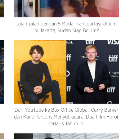
Jalan-jalan dengan 5 Moda Transportasi Umum
di Jakarta, Sudah Siap Belum?
Dari YouTube ke Box Office Global, Curry Barker
dan Kane Parsons Menyutradarai Dua Film Horor
Terlaris Tahun Ini