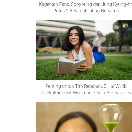
Kagetkan Fans, Sooyoung dan Jung Kyung-h
Putus Setelah 14 Tahun Bersama
Penting untuk Tim Rebahan, 3 Hal Wajib
Dilakukan Saat Weekend Selain Beres-beres