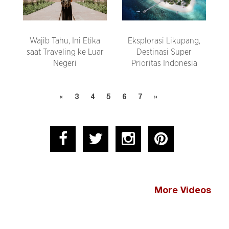
Wajib Tahu, Ini Etika
Eksplorasi Likupang,
saat Traveling ke Luar
Destinasi Super
Negeri
Prioritas Indonesia
«
3
4
5
6
7
»
More Videos